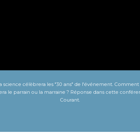
 la science célèbrera les "30 ans" de l'événement. Comment v
 sera le parrain ou la marraine ? Réponse dans cette confé
Courant.