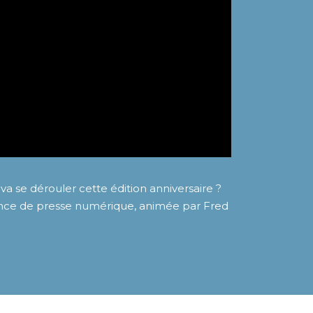
a se dérouler cette édition anniversaire ?
rence de presse numérique, animée par Fred