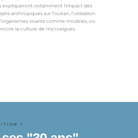
ls expliqueront notamment l’impact des
ejets anthropiques sur l’océan, l’utilisation
’organismes vivants comme modèles, ou
ncore la culture de microalgues.
ITION ?
e ses "30 ans"