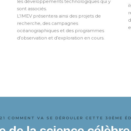
les développements technologiques qui y
i
sont associés.
r
L’IMEV présentera ainsi des projets de
d
recherche, des campagnes
e
océanographiques et des programmes
d’observation et d’exploration en cours.
21 COMMENT VA SE DÉROULER CETTE 30ÈME ÉD
e de la science célèbr